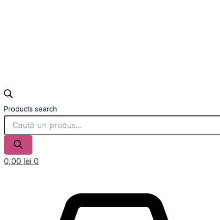
Products search
0,00
lei
0