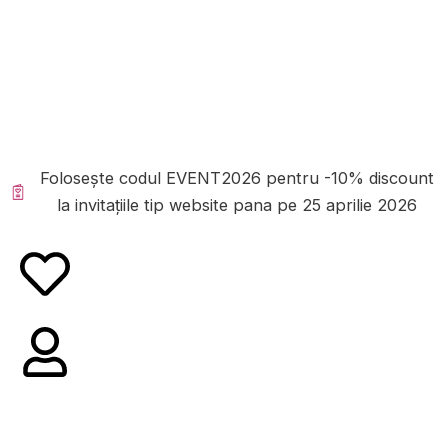
Skip
to
content
Folosește codul EVENT2026 pentru -10% discount
la invitațiile tip website pana pe 25 aprilie 2026