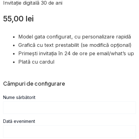
Invitație digitală 30 de ani
55,00
lei
Model gata configurat, cu personalizare rapidă
Grafică cu text prestabilit (se modifică opțional)
Primești invitația în 24 de ore pe email/what’s up
Plată cu cardul
Cantitate
Câmpuri de configurare
Invitație
digitală
Nume sărbătorit
30
de
ani
Dată eveniment