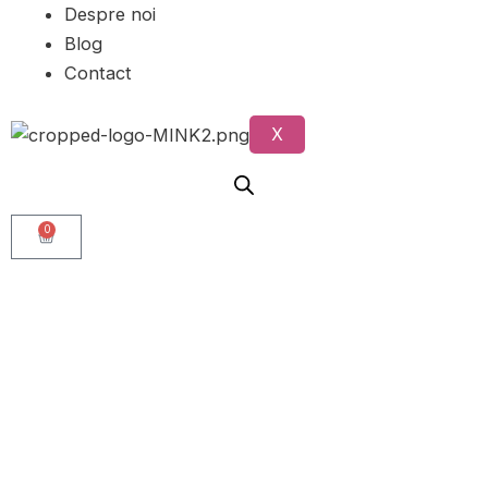
Despre noi
Blog
Contact
X
0
Cart