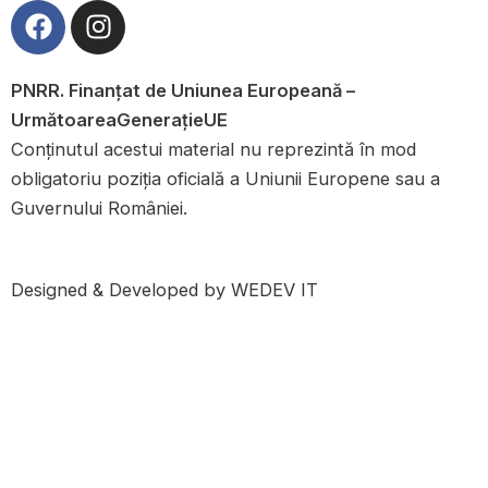
F
I
a
n
c
s
e
t
PNRR
. Finanțat de Uniunea Europeană –
b
a
UrmătoareaGenerațieUE
o
g
Conținutul acestui material nu reprezintă în mod
o
r
obligatoriu poziția oficială a Uniunii Europene sau a
k
a
Guvernului României.
m
Designed & Developed by
WEDEV IT
Pune O Întrebare
Nume
Email