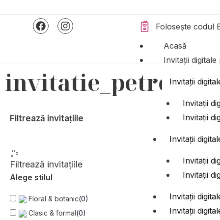
Skip
to
F
I
Folosește codul 
a
n
content
c
s
Acasă
e
t
Invitații digital
b
a
o
g
invitatie_petrecere
o
r
Invitații digit
k
a
m
Invitații d
Invitații d
Filtrează invitațiile
Invitații digit
Invitații d
Filtrează invitațiile
Invitații d
Alege stilul
Invitații digit
Floral & botanic
(
0
)
Invitații digit
Clasic & formal
(
0
)