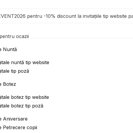
EVENT2026 pentru -10% discount la invitațiile tip website 
e pentru ocazii
_copii
ale Nuntă
igitale nuntă tip website
igitale tip poză
ale Botez
igitale botez tip website
igitale botez tip poză
ale Aniversare
ale Petrecere copii