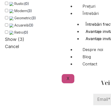
Rustic
(
0
)
Prețuri
Modern
(
3
)
Întrebări
Geometric
(
3
)
Întrebări fre
Acuarelă
(
3
)
Avantaje invit
Retro
(
0
)
Avantaje invit
Show
(
3
)
Cancel
Despre noi
Blog
Contact
X
Vei