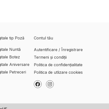
igitale tip Poză
Contul tău
igitale Nuntă
Autentificare / Înregistrare
igitale Botez
Termeni și condiții
igitale Aniversare
Politica de confidențialitate
igitale Petreceri
Politica de utlizare cookies
F
I
a
n
c
s
e
t
b
a
o
g