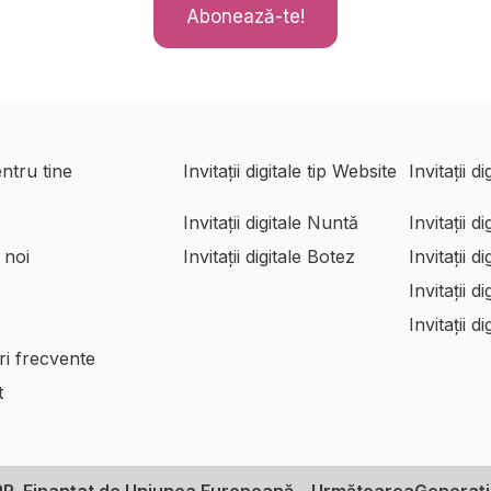
Abonează-te!
entru tine
Invitații digitale tip Website
Invitații d
Invitații digitale Nuntă
Invitații d
Invitații digitale Botez
Invitații d
 noi
Invitații d
Invitații d
ri frecvente
t