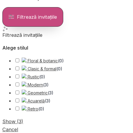
Filtrează invitațiile
Filtrează invitațiile
Alege stilul
Floral & botanic
(
0
)
Clasic & formal
(
0
)
Rustic
(
0
)
Modern
(
3
)
Geometric
(
3
)
Acuarelă
(
3
)
Retro
(
0
)
Show
(
3
)
Cancel