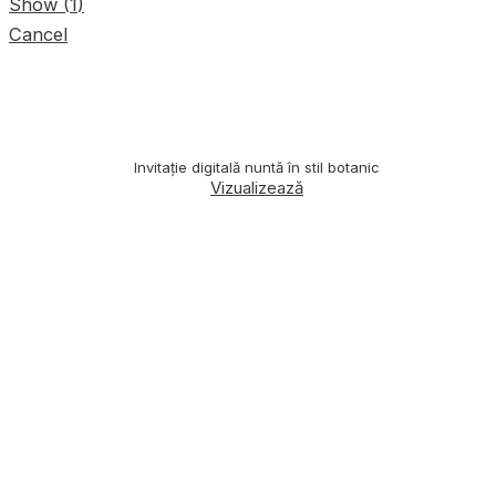
Show
(
1
)
Cancel
Invitație digitală nuntă în stil botanic
Vizualizează