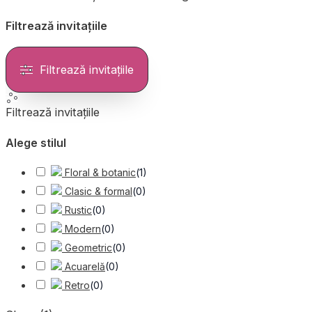
Filtrează invitațiile
Filtrează invitațiile
Filtrează invitațiile
Alege stilul
Floral & botanic
(
1
)
Clasic & formal
(
0
)
Rustic
(
0
)
Modern
(
0
)
Geometric
(
0
)
Acuarelă
(
0
)
Retro
(
0
)