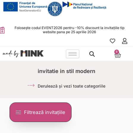
Skip
to
content
Folosește codul EVENT2026 pentru -10% discount la invitațiile tip
website pana pe 25 aprilie 2026
0
Cart
invitatie in stil modern
Derulează și vezi toate categoriile
Filtrează invitațiile