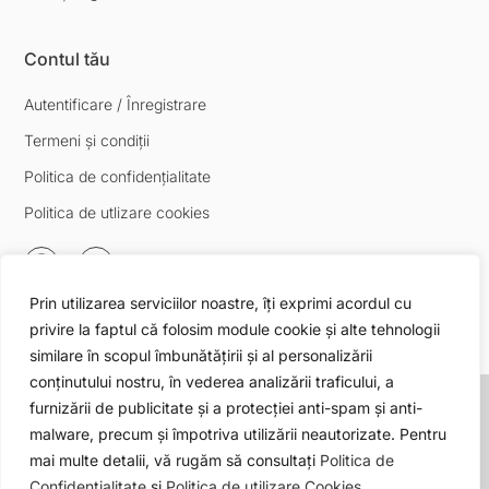
Contul tău
Autentificare / Înregistrare
Termeni și condiții
Politica de confidențialitate
Politica de utlizare cookies
F
I
a
n
c
s
Prin utilizarea serviciilor noastre, îți exprimi acordul cu
e
t
privire la faptul că folosim module cookie și alte tehnologii
b
a
similare în scopul îmbunătățirii și al personalizării
o
g
conținutului nostru, în vederea analizării traficului, a
o
r
PNRR
. Finanțat de Uniunea Europeană –
k
a
furnizării de publicitate și a protecției anti-spam și anti-
UrmătoareaGenerațieUE
m
malware, precum și împotriva utilizării neautorizate. Pentru
Conținutul acestui material nu reprezintă în mod
mai multe detalii, vă rugăm să consultați
Politica de
obligatoriu poziția oficială a Uniunii Europene sau
Confidențialitate
și
Politica de utilizare Cookies.