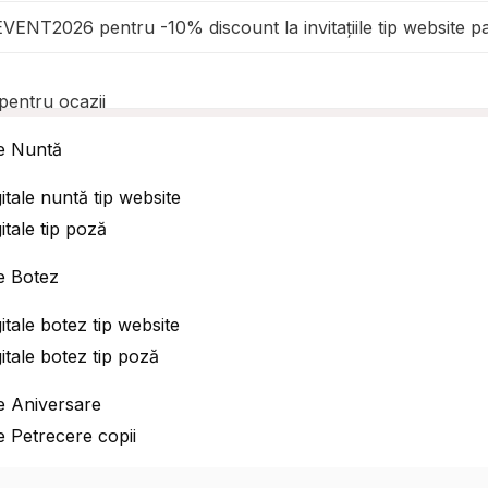
EVENT2026 pentru -10% discount la invitațiile tip website 
e pentru ocazii
ale Nuntă
Invitații digitale aniversare
igitale nuntă tip website
igitale tip poză
ale Botez
igitale botez tip website
igitale botez tip poză
ale Aniversare
ale Petrecere copii