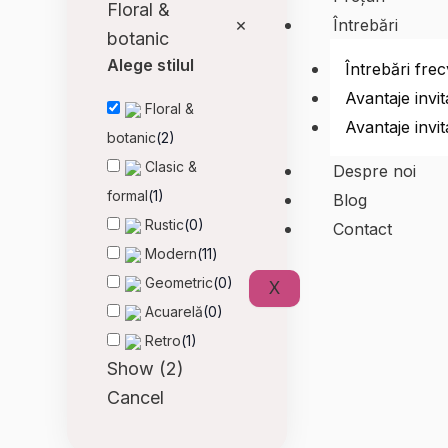
Floral &
×
Întrebări
botanic
Alege stilul
Întrebări fre
Avantaje invit
Floral &
Avantaje invit
botanic
(
2
)
Clasic &
Despre noi
formal
(
1
)
Blog
Rustic
(
0
)
Contact
Modern
(
11
)
Geometric
(
0
)
X
Acuarelă
(
0
)
Retro
(
1
)
Show
(
2
)
Cancel