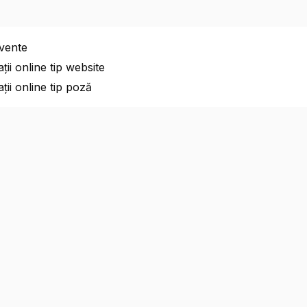
cvente
ații online tip website
ații online tip poză