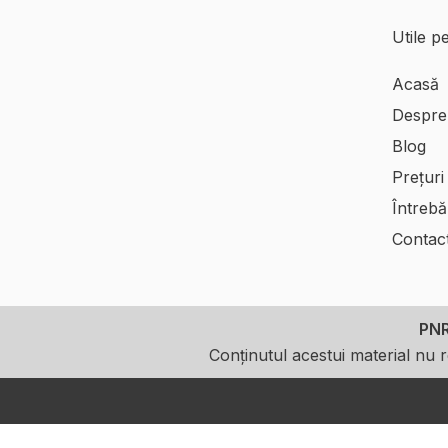
Utile p
Acasă
Despre
Blog
Prețuri
Întrebă
Contac
PN
Conținutul acestui material nu 