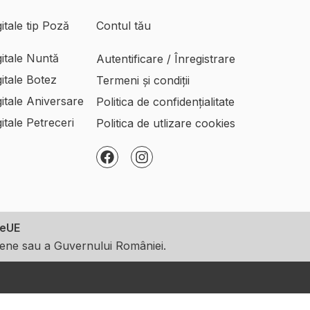
igitale tip Poză
Contul tău
igitale Nuntă
Autentificare / Înregistrare
igitale Botez
Termeni și condiții
igitale Aniversare
Politica de confidențialitate
igitale Petreceri
Politica de utlizare cookies
F
I
a
n
c
s
e
t
b
a
o
g
ieUE
o
r
opene sau a Guvernului României.
k
a
m