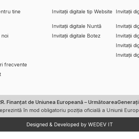
entru tine
Invitații digitale tip Website
Invitații d
Invitații digitale Nuntă
Invitații d
Invitații digitale Botez
Invitații d
 noi
Invitații d
Invitații d
ri frecvente
t
RR
. Finanțat de Uniunea Europeană – UrmătoareaGeneraț
reprezintă în mod obligatoriu poziția oficială a Uniunii Eur
Designed & Developed by
WEDEV IT