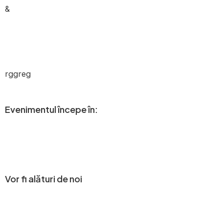
&
rggreg
Evenimentul începe în:
Zile
Ore
Minute
Secunde
Vor fi alături de noi