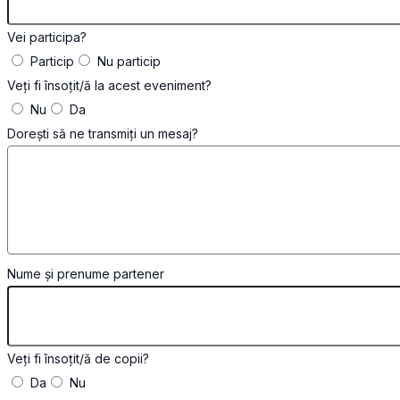
Vei participa?
Particip
Nu particip
Veți fi însoțit/ă la acest eveniment?
Nu
Da
Dorești să ne transmiți un mesaj?
Nume și prenume partener
Veți fi însoțit/ă de copii?
Da
Nu